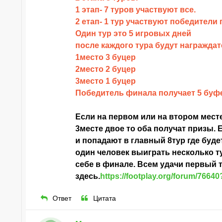
1 этап- 7 туров участвуют все.
2 етап- 1 тур участвуют победители
Один тур это 5 игровых дней
после каждого тура будут награждат
1место 3 буцер
2место 2 буцер
3место 1 буцер
Победитель финала получает 5 буф
Если на первом или на втором месте 
3месте двое то оба получат призы. 
и попадают в главный 8тур где будет
один человек выиграть несколько т
себе в финале. Всем удачи первый 
здесь.
https://footplay.org/forum/7664
Ответ
Цитата