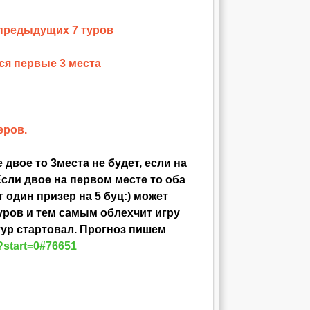
 предыдущих 7 туров
ся первые 3 места
еров.
двое то 3места не будет, если на
Если двое на первом месте то оба
 один призер на 5 буц:) может
уров и тем самым облехчит игру
тур стартовал. Прогноз пишем
0?start=0#76651