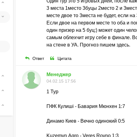
Один тур это 5 игровых дней, после ка
3 места 1место 3буцы 2место 2 и 3мест
месте двое то 3места не будет, если на
Если двое на первом месте то оба и по
один призер на 5 буц:) может один чел
самым облехчит игру себе в финале. В
на стене в УА. Прогноз пишем здесь.
Ответ
Цитата
Менеджер
04.02.15 17:56
1 Тур
ПФК Кулишi - Бавария Мюнхен 1:7
Динамо Киев - Вечно одинокий 0:5
Kuzemyn Аgro - Veres Rovno 1:3