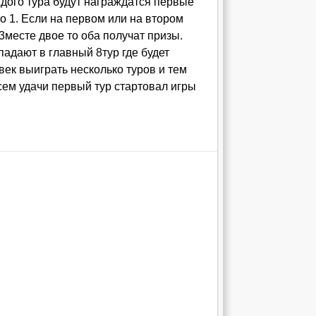
ждого тура будут награждатся первые
о 1. Если на первом или на втором
 3месте двое то оба получат призы.
падают в главный 8тур где будет
овек выиграть несколько туров и тем
сем удачи первый тур стартовал игры