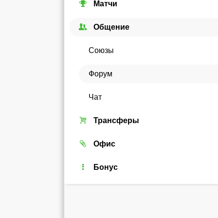
Матчи
Кубковые турниры
Общение
Чемпионаты
Союзы
Кубки стран
Форум
Еврокубки
Чат
Трансферы
Трансферный рынок
Офис
Реальные игроки
Легенды
Бонус
Рейтинг
Android-виджет