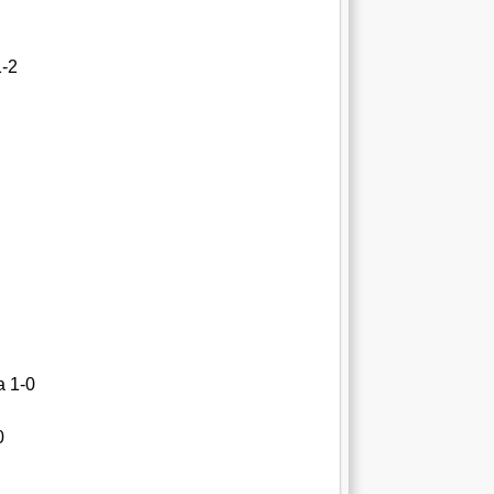
1-2
а 1-0
0