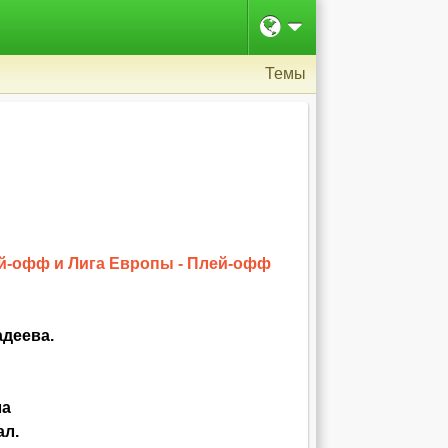
Темы
ей-офф и Лига Европы - Плей-офф
адеева.
ла
ал.