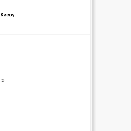
 Киеву.
:0