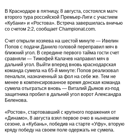
В Краснодаре в пятницу, 8 августа, состоялся матч
второго тура российской Премьер-Лиги с участием
«Кубани» и «Ростова». Встреча завершилась вничью
со счетом 2:2, сообщает Championat.com.
Счет открыли хозяева на шестой минуте — Ивелин
Попов с подачи Данило головой переправил мяч в
ближний угол. В середине первого тайма гости счет
сравняли — Тимофей Калачев направил мяч в
дальний угол. Выйти вперед вновь краснодарская
команда сумела на 65-й минуте: Попов реализовал
пенальти, назначенный за фол на себе же. Тем не
менее в компенсированное время донская команда
сумела отыграться вновь — Виталий Дьяков из-под
защитника пробил в дальний угол ворот Александра
Беленова.
«Ростов», стартовавший с крупного поражения от
«Динамо», 8 августа взял первое очко в нынешнем
сезоне, а «Кубань», победив на старте «Уфу», вторую
кряду победу на своем поле одержать не сумела.