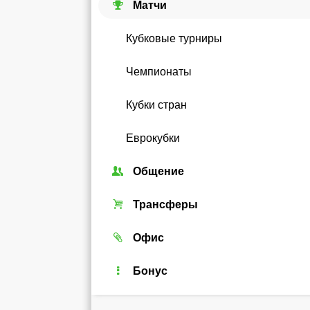
Матчи
Кубковые турниры
Чемпионаты
Кубки стран
Еврокубки
Общение
Союзы
Трансферы
Форум
Трансферный рынок
Офис
Чат
Реальные игроки
Легенды
Бонус
Рейтинг
Android-виджет