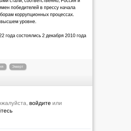
ыми стали, соответственно, Россия и
имен победителей в прессу начала
борам коррупционных процессах.
 высшем уровне.
2 года состоялись 2 декабря 2010 года
ия
Эккерт
ожалуйста,
войдите
или
йтесь