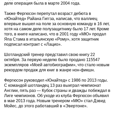
деле операция была в марте 2004 года.
Также Фергюсон перепутал возраст дебюта в
«Юнайтед» Райана Гиггза, написав, что валлиец
впервые вышел на поле за основную команду в 16 лет,
хотя на самом деле полузащитнику было 17 лет. Кроме
того, в книге написано, что в 2001 году «МЮ» продал
Япа Стама в итальянскую «Рому», хотя защитник
подписал контракт с «Лацио».
Шотландский тренер представил свою книгу 22
октября. За первую неделю было продано 115547
экземпляров «Моей автобиографии», что стало новым
рекордом продаж для книг в жанре нон-фикшн.
Фергюсон руководил «Юнайтед» с 1986 по 2013 годы.
С командой шотландец 13 раз выиграл чемпионат
Англии, пять раз — Кубок страны и дважды побеждал в
Лиге чемпионов. Об уходе из клуба Фергюсон объявил
в мае 2013 года. Новым тренером «МЮ» стал Дэвид
Мойес, до этого работавший в «Эвертоне».