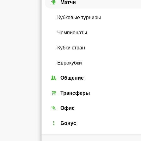
Матчи
Кубковые турниры
Чемпионаты
Кубки стран
Еврокубки
Общение
Союзы
Трансферы
Форум
Трансферный рынок
Офис
Чат
Реальные игроки
Легенды
Бонус
Рейтинг
Android-виджет