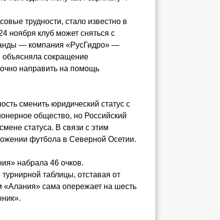
овые трудности, стало известно в
24 ноября клуб может сняться с
манды — компания «РусГидро» —
я объясняла сокращение
рочно направить на помощь
.
ность сменить юридический статус с
ионерное общество, но Российский
мене статуса. В связи с этим
тожении футбола в Северной Осетии.
ия» набрала 46 очков.
 турнирной таблицы, отставая от
м «Алания» сама опережает на шесть
нник».