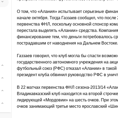
О том, что «Алания» испытывает серьезные финанс
начале октября. Тогда Газзаев сообщил, что после 
первенства ФНЛ, поскольку основной спонсор ко
перестала выделять «Алании» средства. Компани
финансирование тем, что деньги потребовалось с
пострадавшим от наводнения на Дальнем Востоке
Газзаев говорил, что клуб могла бы спасти возмож
государственного автономного учреждения на акц
футбольный союз (РФС) отказал «Алании» в такой с
президент клуба обвинил руководство РФС в унич
В 22 матчах первенства ФНЛ сезона-2013/14 «Алан
Владикавказский клуб находится на второй строчке
лидирующей «Мордовии» на шесть очков. При это
очков занимающий третье место ярославский «Ши