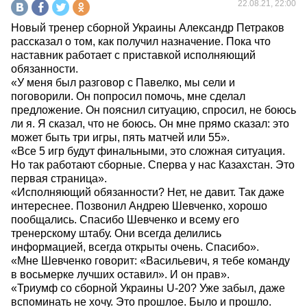
22.08.21, 22:00
Новый тренер сборной Украины Александр Петраков
рассказал о том, как получил назначение. Пока что
наставник работает с приставкой исполняющий
обязанности.
«У меня был разговор с Павелко, мы сели и
поговорили. Он попросил помочь, мне сделал
предложение. Он пояснил ситуацию, спросил, не боюсь
ли я. Я сказал, что не боюсь. Он мне прямо сказал: это
может быть три игры, пять матчей или 55».
«Все 5 игр будут финальными, это сложная ситуация.
Но так работают сборные. Сперва у нас Казахстан. Это
первая страница».
«Исполняющий обязанности? Нет, не давит. Так даже
интереснее. Позвонил Андрею Шевченко, хорошо
пообщались. Спасибо Шевченко и всему его
тренерскому штабу. Они всегда делились
информацией, всегда открыты очень. Спасибо».
«Мне Шевченко говорит: «Васильевич, я тебе команду
в восьмерке лучших оставил». И он прав».
«Триумф со сборной Украины U-20? Уже забыл, даже
вспоминать не хочу. Это прошлое. Было и прошло.