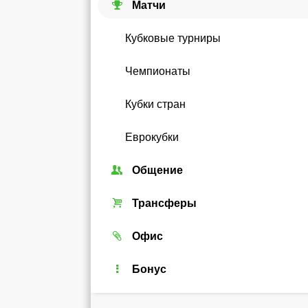
Матчи
Кубковые турниры
Чемпионаты
Кубки стран
Еврокубки
Общение
Союзы
Трансферы
Форум
Трансферный рынок
Офис
Чат
Реальные игроки
Легенды
Бонус
Рейтинг
Android-виджет