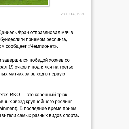
28.10.14, 19:30
 Даниэль Фран отпраздновал мяч в
 бундеслиги приемом реслинга,
том сообщает «Чемпионат».
 завершился победой хозяев со
рал 19 очков и поднялся на третье
ных матчах за выход в первую
ется RKO — это коронный трюк
авных звезд крупнейшего реслинг-
tainment). В последнее время прием
тавители самых разных видов спорта.