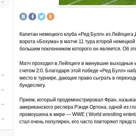
Капитан немецкого клуба «Ред Булл» из Лейпцига
ворота «Бохума» в матче 11 тура второй немецкой
большим поклонником которого он является. Об э
Матч проходил в Лейпциге в минувшие выходные и
счетом 2:0. Благодаря этой победе «Ред Булл» наб
место в турнире, дающее право сыграть в переход
бундеслигу.
Прием, который продемонстрировал Фран, называ
американского реслера Рэнди Ортона, одной из гл
промоушена в мире — WWE ( World wrestling enter
стал очень популярен, его часто повторяют предс