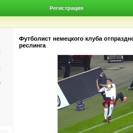
Регистрация
Футболист немецкого клуба отпраздн
реслинга
?