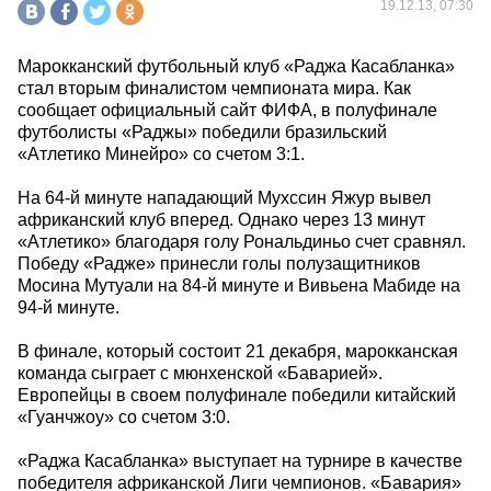
19.12.13, 07:30
Марокканский футбольный клуб «Раджа Касабланка»
стал вторым финалистом чемпионата мира. Как
сообщает официальный сайт ФИФА, в полуфинале
футболисты «Раджы» победили бразильский
«Атлетико Минейро» со счетом 3:1.
На 64-й минуте нападающий Мухссин Яжур вывел
африканский клуб вперед. Однако через 13 минут
«Атлетико» благодаря голу Рональдиньо счет сравнял.
Победу «Радже» принесли голы полузащитников
Мосина Мутуали на 84-й минуте и Вивьена Мабиде на
94-й минуте.
В финале, который состоит 21 декабря, марокканская
команда сыграет с мюнхенской «Баварией».
Европейцы в своем полуфинале победили китайский
«Гуанчжоу» со счетом 3:0.
«Раджа Касабланка» выступает на турнире в качестве
победителя африканской Лиги чемпионов. «Бавария»