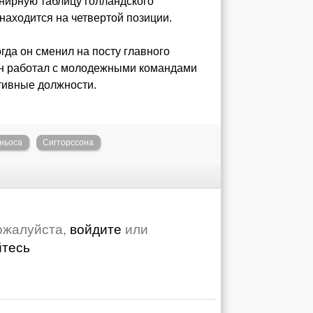
рнирную таблицу голландского
находится на четвертой позиции.
огда он сменил на посту главного
он работал с молодежными командами
тивные должности.
ньоса
Сигторссона
ожалуйста,
войдите
или
йтесь