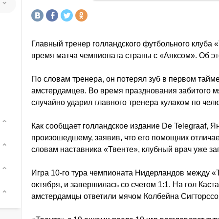
Главный тренер голландского футбольного клуба 
время матча чемпионата страны с «Аяксом». Об эт
По словам тренера, он потерял зуб в первом тайме
амстердамцев. Во время празднования забитого 
случайно ударил главного тренера кулаком по челю
Как сообщает голландское издание De Telegraaf, Я
произошедшему, заявив, что его помощник отлича
словам наставника «Твенте», клубный врач уже зап
Игра 10-го тура чемпионата Нидерландов между «Т
октября, и завершилась со счетом 1:1. На гол Кас
амстердамцы ответили мячом Колбейна Сигторссон