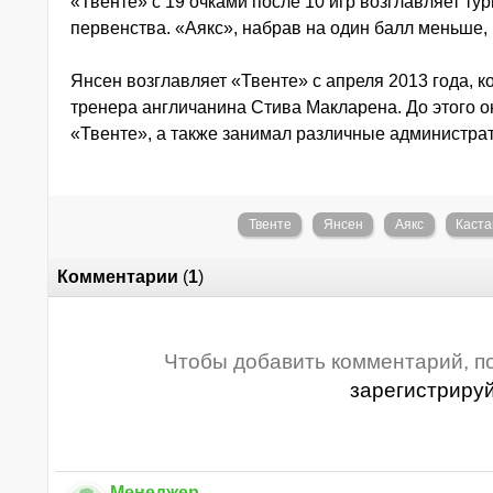
«Твенте» с 19 очками после 10 игр возглавляет ту
первенства. «Аякс», набрав на один балл меньше, 
Янсен возглавляет «Твенте» с апреля 2013 года, к
тренера англичанина Стива Макларена. До этого 
«Твенте», а также занимал различные администра
Твенте
Янсен
Аякс
Каста
Комментарии
(
1
)
Чтобы добавить комментарий, п
зарегистриру
Менеджер