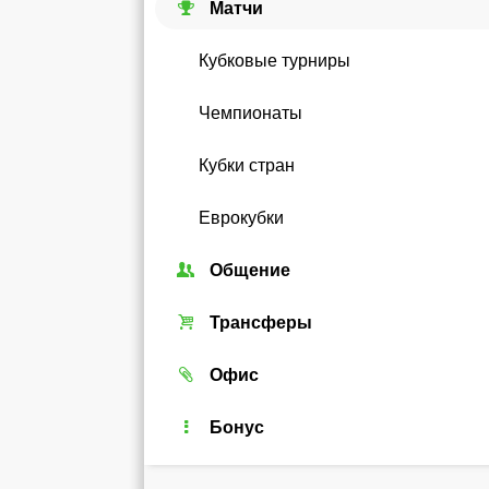
Матчи
Кубковые турниры
Чемпионаты
Кубки стран
Еврокубки
Общение
Союзы
Трансферы
Форум
Трансферный рынок
Офис
Чат
Реальные игроки
Легенды
Бонус
Рейтинг
Android-виджет