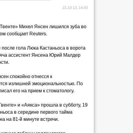
21.10.13, 14:43
«Твенте» Михел Янсен лишился зуба во
ом сообщает Reuters.
 после гола Люка Кастаньоса в ворота
мяча ассистент Янсена Юрий Малдер
сти.
нсен спокойно отнесся к
ется излишней эмоциональностью. По
исал его на прием к стоматологу.
венте» и «Аякса» прошла в субботу, 19
таньоса в середине первого тайма
а на 81-й минуте встречи.