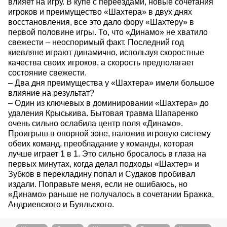
влияет на игру. В купе с переездами, новые сочетания
игроков и преимущество «Шахтера» в двух днях
восстановления, все это дало фору «Шахтеру» в
первой половине игры. То, что «Динамо» не хватило
свежести – неоспоримый факт. Последний год
киевляне играют динамично, используя скоростные
качества своих игроков, а скорость предполагает
состояние свежести.
– Два дня преимущества у «Шахтера» имели большое
влияние на результат?
– Один из ключевых в доминировании «Шахтера» до
удаления Крыськива. Бытовая травма Шапаренко
очень сильно ослабила центр поля «Динамо».
Проигрыш в опорной зоне, наложив игровую систему
обеих команд, преобладание у команды, которая
лучше играет 1 в 1. Это сильно бросалось в глаза на
первых минутах, когда делал подходы «Шахтер» и
Зубков в перекладину попал и Судаков пробивал
издали. Поправьте меня, если не ошибаюсь, но
«Динамо» раньше не получалось в сочетании Бражка,
Андриевского и Буяльского.