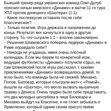
Бывший тренер ряда украинских команд Олег Дулуб
пояснил ничью киевского «Динамо» в матче 11-го тура
УПЛ против донецкого «Шахтера» (1:1):
– Какое послевкусие оставило после себя
Классическое?
– Только позитив. Игра держала в напряжении до
конца. Результат мог качнуться в одну и другую
сторону. То, что сыграли 1:1 – вполне закономерно.
– Решение Шовковского поберечь лидеров «Динамо» в
Риме оправдало себя?
– Никогда не угадаешь, имея очень плотный
календарь. Если мы берем по конкретной игре,
ведущие футболисты «Динамо» получили отдых, но
сам Шовковский после игры рассказал, с какими
приключениями «Динамо» возвращалось домой, то
ясно было, что команда была не свежей. Михавко,
Попов, Биловар, которые отыграли матч с «Ромой»,
вышли на «Шахтер», что могло вызвать мышечную
травму у Дениса. Очень трудно было себе представить,
что два молодых центрбека в лице Биловара и
Михавко выйдут на Класичне, и не стоит забывать о
Ярмоленко, который одним своим присутствием