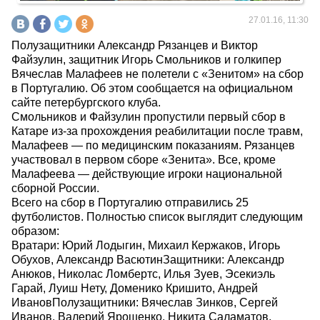
27.01.16, 11:30
Полузащитники Александр Рязанцев и Виктор
Файзулин, защитник Игорь Смольников и голкипер
Вячеслав Малафеев не полетели с «Зенитом» на сбор
в Португалию. Об этом сообщается на официальном
сайте петербургского клуба.
Смольников и Файзулин пропустили первый сбор в
Катаре из-за прохождения реабилитации после травм,
Малафеев — по медицинским показаниям. Рязанцев
участвовал в первом сборе «Зенита». Все, кроме
Малафеева — действующие игроки национальной
сборной России.
Всего на сбор в Португалию отправились 25
футболистов. Полностью список выглядит следующим
образом:
Вратари: Юрий Лодыгин, Михаил Кержаков, Игорь
Обухов, Александр ВасютинЗащитники: Александр
Анюков, Николас Ломбертс, Илья Зуев, Эсекиэль
Гарай, Луиш Нету, Доменико Кришито, Андрей
ИвановПолузащитники: Вячеслав Зинков, Сергей
Иванов, Валерий Ярошенко, Никита Саламатов,