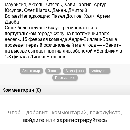
Маурисио, Аксель Витсель, Хави Гарсия, Артур
Юсупов, Олег Шатов, Данни, Дмитрий
БогаевНападающие: Павел Долгов, Халк, Артем
Дзюба
Сине-бело-голубые будут тренироваться в
португальском городе Фару на протяжении трех
недель. 15 февраля команда Андре-Виллаш-Боаша
проведет первый официальный матч года — «Зенит»
на выезде сыграет против лиссабонской «Бенфики» в
1/8 финала Лиги чемпионов.
Александр
Зенит
Малафеев
Файзулин
Португалию
Комментарии
(
0
)
Чтобы добавить комментарий, пожалуйста,
войдите
или
зарегистрируйтесь