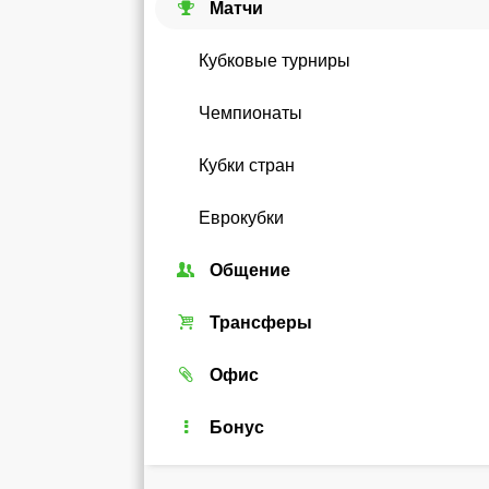
Матчи
Кубковые турниры
Чемпионаты
Кубки стран
Еврокубки
Общение
Союзы
Трансферы
Форум
Трансферный рынок
Офис
Чат
Реальные игроки
Легенды
Бонус
Рейтинг
Android-виджет