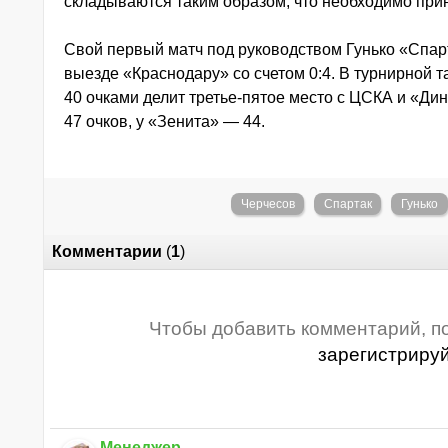
складываются таким образом, что необходимо пр
Свой первый матч под руководством Гунько «Спарт
выезде «Краснодару» со счетом 0:4. В турнирной 
40 очками делит третье-пятое место с ЦСКА и «Ди
47 очков, у «Зенита» — 44.
Черчесов
Спартак
Гунько
Комментарии
(
1
)
Чтобы добавить комментарий, п
зарегистриру
Менеджер