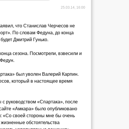
25.03.14, 16:00
аявил, что Станислав Черчесов не
орт». По словам Федуна, до конца
будет Дмитрий Гунько.
 конца сезона. Посмотрели, взвесили и
 Федун.
артака» был уволен Валерий Карпин.
есов, который в настоящее время
ы с руководством «Спартака», после
 сайте «Амкара» было опубликовано
л: «Со своей стороны мне бы очень
а жизненные обстоятельства