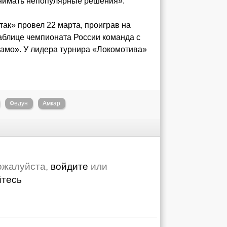
инимать непопулярные решения».
ак» провел 22 марта, проиграв на
таблице чемпионата России команда с
намо». У лидера турнира «Локомотива»
Федун
Амкар
ожалуйста,
войдите
или
йтесь