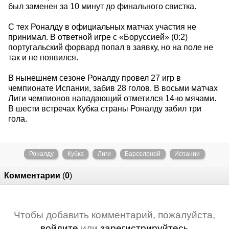
был заменен за 10 минут до финального свистка.
С тех Роналду в официальных матчах участия не
принимал. В ответной игре с «Боруссией» (0:2)
португальский форвард попал в заявку, но на поле не
так и не появился.
В нынешнем сезоне Роналду провел 27 игр в
чемпионате Испании, забив 28 голов. В восьми матчах
Лиги чемпионов нападающий отметился 14-ю мячами.
В шести встречах Кубка страны Роналду забил три
гола.
Роналду
Кубка
Лиги
Барселоной
Испании
Комментарии
(
0
)
Чтобы добавить комментарий, пожалуйста,
войдите
или
зарегистрируйтесь