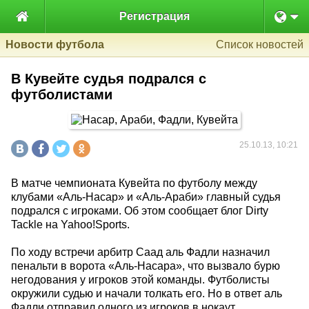

Регистрация
Новости футбола
Список новостей
В Кувейте судья подрался с
футболистами
25.10.13, 10:21
В матче чемпионата Кувейта по футболу между
клубами «Аль-Насар» и «Аль-Араби» главный судья
подрался с игроками. Об этом сообщает блог Dirty
Tackle на Yahoo!Sports.
По ходу встречи арбитр Саад аль Фадли назначил
пенальти в ворота «Аль-Насара», что вызвало бурю
негодования у игроков этой команды. Футболисты
окружили судью и начали толкать его. Но в ответ аль
Фадли отправил одного из игроков в нокаут.