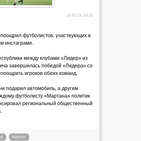
19.05.14, 10:30
 поощрил футболистов, участвующих в
ем инстаграме.
республики между клубами «Лидер» из
реча завершилась победой «Лидера» со
 поощрить игроков обеих команд.
ни подарил автомобиль, а другим
аждому футболисту «Мартана» политик
понсировал региональный общественный
.
ер
Мартан