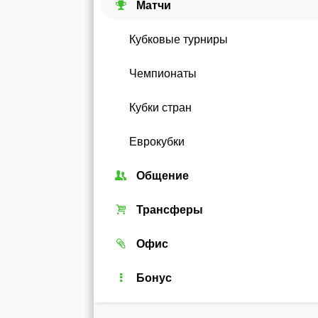
Матчи
Кубковые турниры
Чемпионаты
Кубки стран
Еврокубки
Общение
Союзы
Трансферы
Форум
Трансферный рынок
Офис
Чат
Реальные игроки
Легенды
Бонус
Рейтинг
Android-виджет