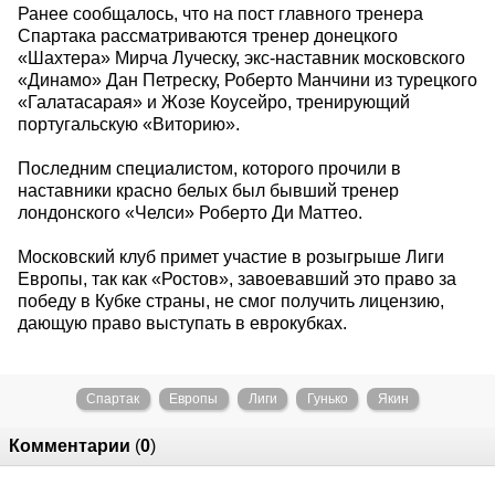
Ранее сообщалось, что на пост главного тренера
Спартака рассматриваются тренер донецкого
«Шахтера» Мирча Луческу, экс-наставник московского
«Динамо» Дан Петреску, Роберто Манчини из турецкого
«Галатасарая» и Жозе Коусейро, тренирующий
португальскую «Виторию».
Последним специалистом, которого прочили в
наставники красно белых был бывший тренер
лондонского «Челси» Роберто Ди Маттео.
Московский клуб примет участие в розыгрыше Лиги
Европы, так как «Ростов», завоевавший это право за
победу в Кубке страны, не смог получить лицензию,
дающую право выступать в еврокубках.
Спартак
Европы
Лиги
Гунько
Якин
Комментарии
(
0
)