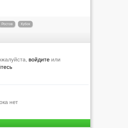
Ростов
Кубок
ожалуйста,
войдите
или
йтесь
ока нет