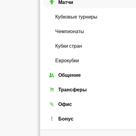
Матчи
Кубковые турниры
Чемпионаты
Кубки стран
Еврокубки
Общение
Союзы
Трансферы
Форум
Трансферный рынок
Офис
Чат
Реальные игроки
Легенды
Бонус
Рейтинг
Android-виджет