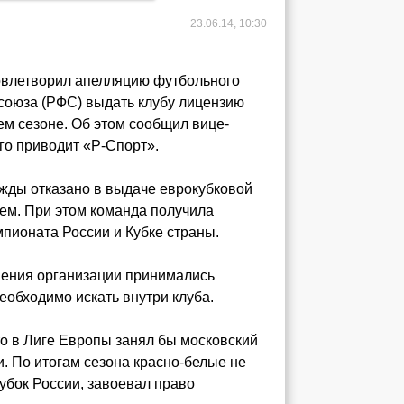
23.06.14, 10:30
овлетворил апелляцию футбольного
 союза (РФС) выдать клубу лицензию
м сезоне. Об этом сообщил вице-
го приводит «Р-Спорт».
жды отказано в выдаче еврокубковой
лем. При этом команда получила
пионата России и Кубке страны.
шения организации принимались
еобходимо искать внутри клуба.
то в Лиге Европы занял бы московский
. По итогам сезона красно-белые не
Кубок России, завоевал право