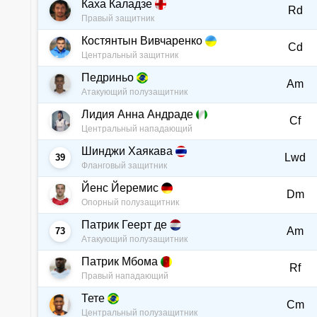
Каха Каладзе
Rd
Правый защитник
Костянтын Вивчаренко
Cd
Центральный защитник
Педриньо
Am
Атакующий полузащитник
Лидия Анна Андраде
Cf
Центральный нападающий
Шинджи Хаякава
Lwd
39
Фланговый защитник
Йенс Йеремис
Dm
Опорный полузащитник
Патрик Геерт де
Am
73
Атакующий полузащитник
Патрик Мбома
Rf
Правый нападающий
Тете
Cm
Центральный полузащитник