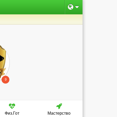
9
Физ.Гот
Мастерство