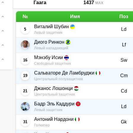
Гаага
1437
MAX
№
Имя
Поз
Виталий Шубин
Ld
5
Левый защитник
Диого Ринкон
Lf
Левый нападающий
Мэнэбу Исии
Sw
16
Свободный защитник
Сальваторе Де Ламбруджи
Cm
19
Центральный полузащитник
Джанос Лошонци
Cd
21
Центральный защитник
Бадр Эль Каддури
Ld
Левый защитник
Антоний Нардони
Gk
31
Голкипер