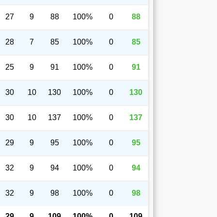
27
9
88
100%
0
88
28
7
85
100%
0
85
25
9
91
100%
0
91
30
10
130
100%
0
130
30
10
137
100%
0
137
29
9
95
100%
0
95
32
9
94
100%
0
94
32
9
98
100%
0
98
29
9
109
100%
0
109