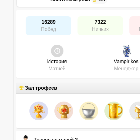
1M+
16289
7322
Побед
Ничьих
История
Vampirikos
Матчей
Менеджер
Зал трофеев
Тренер вратарей
2