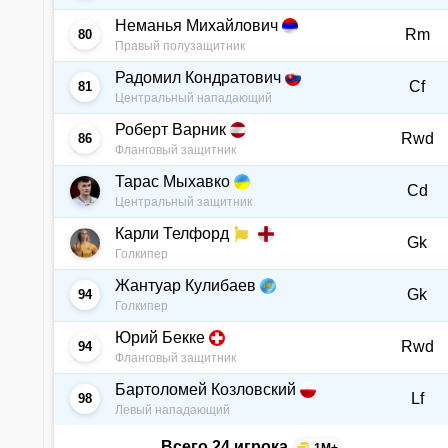
Неманья Михайлович
Rm
80
Правый полузащитник
Радомил Кондратович
Cf
81
Центральный нападающий
Роберт Варник
Rwd
86
Фланговый защитник
Тарас Мыхавко
Cd
Центральный защитник
Карли Телфорд
Gk
Голкипер
Жантуар Кулибаев
Gk
94
Голкипер
Юрий Бекке
Rwd
94
Фланговый защитник
Бартоломей Козловский
Lf
98
Левый нападающий
Всего 24 игрока