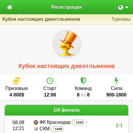

Регистрация
Кубок настоящих джентльменов
Турниры
Кубок настоящих джентльменов
Призовые
Старт
Команд
Сила
4 000$
12:06
8
8
900-1800
ИЗ
1/4 финала
-
ФК Краснодар
08.08
1353
2:1
12:21
СКМ
1205