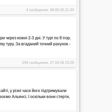
4 сообщения, 08.05.26 21:33
и через кожні 2-3 дні. У турі по 8 ігор.
ку туру. За вгаданий точний рахунок -
294 сообщения, 27.04.26 23:29
йті, у різні часи його підтримували
оємо Альянсі. І оскільки вони стерти,