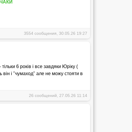
ВЧАКИ
…
3554 сообщения, 30.05.26 19:27
 тільки 6 років і все завдяки Юріку (
 він і "чумаход" але не можу стояти в
26 сообщений, 27.05.26 11:14