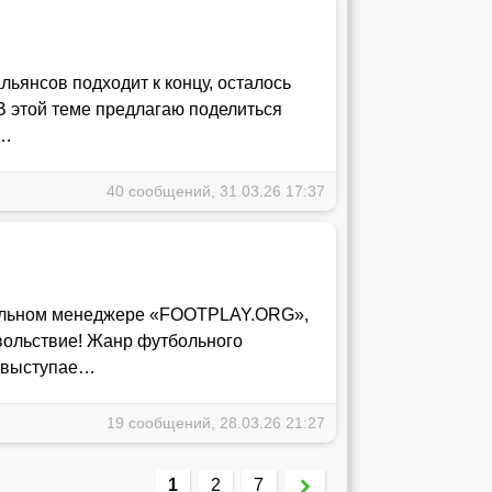
льянсов подходит к концу, осталось
В этой теме предлагаю поделиться
г…
40 сообщений, 31.03.26 17:37
больном менеджере «FOOTPLAY.ORG»,
овольствие! Жанр футбольного
к выступае…
19 сообщений, 28.03.26 21:27
1
2
7