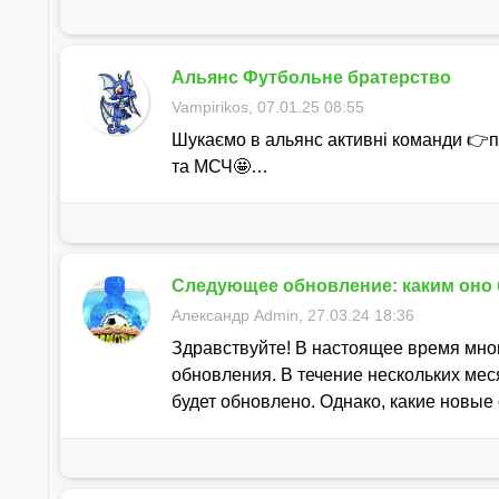
Альянс Футбольне братерство
Vampirikos, 07.01.25 08:55
Шукаємо в альянс активні команди 👉пр
та МСЧ🤩…
Следующее обновление: каким оно 
Александр Admin, 27.03.24 18:36
Здравствуйте! В настоящее время мно
обновления. В течение нескольких ме
будет обновлено. Однако, какие новы