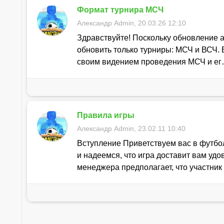
Формат турнира МСЧ
Александр Admin, 20.03.26 12:10
Здравствуйте! Поскольку обновление а
обновить только турниры: МСЧ и ВСЧ. 
своим видением проведения МСЧ и е
Правила игры
Александр Admin, 23.02.11 10:40
Вступление Приветствуем вас в фут
и надеемся, что игра доставит вам уд
менеджера предполагает, что участни