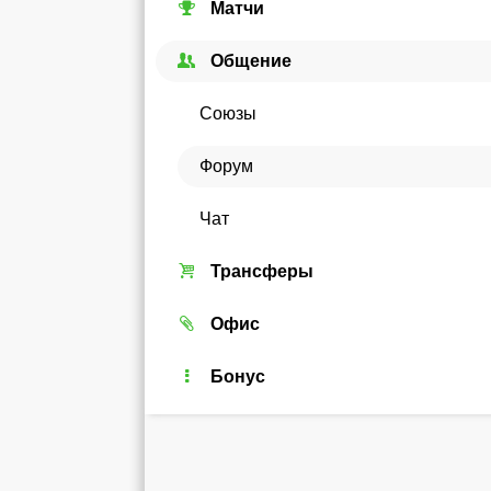
Матчи
Кубковые турниры
Общение
Чемпионаты
Союзы
Кубки стран
Форум
Еврокубки
Чат
Трансферы
Трансферный рынок
Офис
Реальные игроки
Легенды
Бонус
Рейтинг
Android-виджет