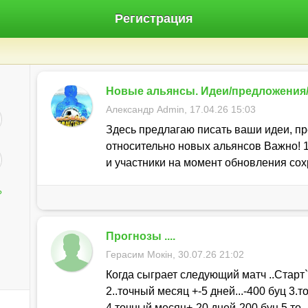
Регистрация
Новые альянсы. Идеи/предложения
Александр Admin, 17.04.26 15:03
Здесь предлагаю писать ваши идеи, п
относительно новых альянсов Важно! 
и участники на момент обновления со
?
Прогнозы ....
Герасим Мокін, 30.07.26 21:02
Когда сыграет следующий матч ..Старт`
2..точный месяц +-5 дней...-400 буц 3.
4.точный месяц+-20 дней-200 буц 5.то