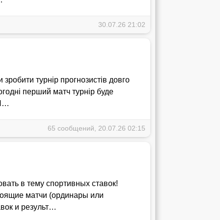
30.07.26 21:02
 зробити турнір прогнозистів довго
огодні перший матч турнір буде
 П…
65 сообщений, 20.07.26 02:15
ать в тему спортивных ставок!
тоящие матчи (ординары или
авок и результ…