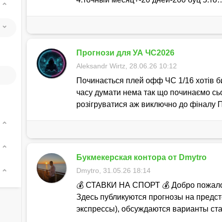
Прогнози для УА ЧС2026
Aleksandr Wirtz, 28.06.26 10:12
Починається плей офф ЧС 1/16 хотів би
часу думати нема так що починаємо сь
розігруватися аж виключно до фіналу
Букмекерская контора от Dmytro
Dmytro, 31.05.26 18:14
💰 СТАВКИ НА СПОРТ 💰 Добро пожалов
Здесь публикуются прогнозы на предс
экспрессы), обсуждаются варианты ст