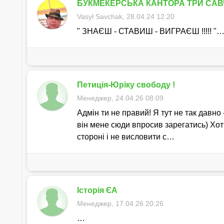
БУКМЕКЕРСЬКА КАНТОРА ТРИ СА
Vasyl Savchak, 28.04.24 12:20
" ЗНАЄШ - СТАВИШ - ВИГРАЄШ !!!!! "
Петиція-Юріку свободу !
Менеджер, 24.04.26 08:09
Адмін ти не правий! Я тут не так давно -
він мене сюди впросив зарегатись) Хоть
стороні і не висловити с…
Історія ЄА
Менеджер, 17.04.26 20:26
…