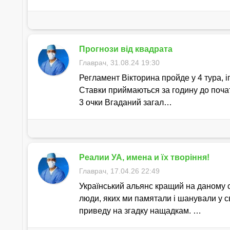
Прогнози від квадрата
Главрач, 31.08.24 19:30
Регламент Вікторина пройде у 4 тура, ігр
Ставки приймаються за годину до почат
3 очки Вгаданий загал…
Реалии УА, имена и їх творіння!
Главрач, 17.04.26 22:49
Український альянс кращий на даному са
люди, яких ми памятали і шанували у св
приведу на згадку нащадкам. …