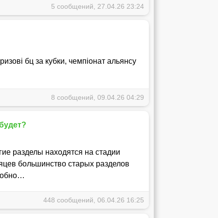
5 сообщений, 27.04.26 23:24
изові бц за кубки, чемпіонат альянсу
8 сообщений, 09.04.26 04:29
будет?
гие разделы находятся на стадии
сяцев большинство старых разделов
е обно…
448 сообщений, 06.04.26 16:25