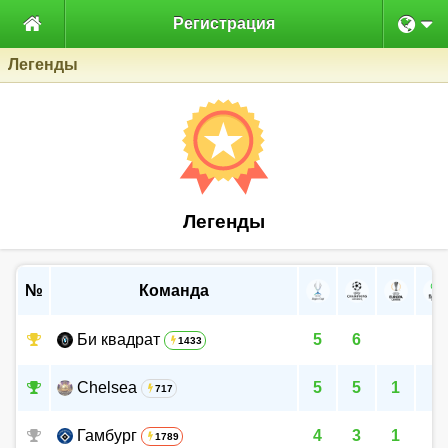

Регистрация
Легенды
Легенды
№
Команда
Би квадрат
5
6
1433
Chelsea
5
5
1
717
Гамбург
4
3
1
1789