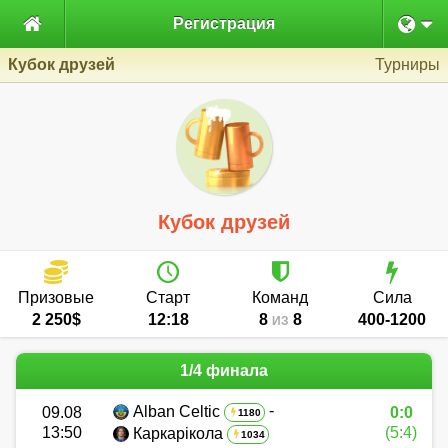

Регистрация
Кубок друзей
Турниры
Кубок друзей
Призовые
Старт
Команд
Сила
2 250$
12:18
8
8
400-1200
ИЗ
1/4 финала
-
Alban Celtic
09.08
0:0
1180
13:50
(5:4)
Каркарікола
1034