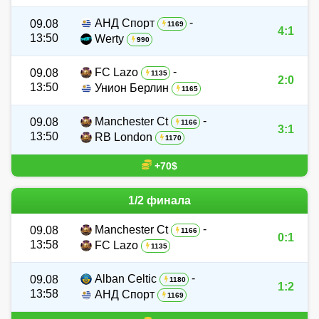
-
АНД Спорт
09.08
1169
4:1
13:50
Werty
990
-
FC Lazo
09.08
1135
2:0
13:50
Унион Берлин
1165
-
Manchester Ct
09.08
1166
3:1
13:50
RB London
1170
+70$
1/2 финала
-
Manchester Ct
09.08
1166
0:1
13:58
FC Lazo
1135
-
Alban Celtic
09.08
1180
1:2
13:58
АНД Спорт
1169