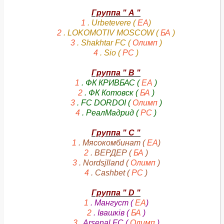
Группа " А "
1
. Urbetevere (
ЕА
)
2
. LOKOMOTIV MOSCOW (
БА
)
3
. Shakhtar FC (
Олимп
)
4
. Sio (
РС
)
Группа " В "
1
. ФК КРИВБАС (
ЕА
)
2
. ФК Котовск (
БА
)
3
. FC DORDOI (
Олимп
)
4
. РеалМадрид (
РС
)
Группа " С "
1
. Мясокомбинат (
ЕА
)
2
. ВЕРДЕР (
БА
)
3
. Nordsjlland (
Олимп
)
4
. Cashbet (
РС
)
Группа " D "
1
. Мангуст (
ЕА
)
2
. Івашків (
БА
)
3
. Arsenal FC (
Олимп
)