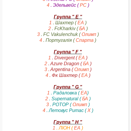
4
. Эдельвейс (
РС
)
Группа " E "
1
. Шахтер (
ЕА
)
2
. FcKharkiv (
БА
)
3
. FC Vakulenchuk (
Олимп
)
4
. Португалія (
Спарта
)
Группа " F "
1
. Divergent (
ЕА
)
2
. Azure Dragon (
БА
)
3
. Argentina (
Олимп
)
4
. Фк Шахтер (
ЕА
)
Группа " G "
1
. Радаловка (
ЕА
)
2
. Supernatural (
БА
)
3
. РОТОР (
Олимп
)
4
. Летовус Ритас (
Х
)
Группа " H "
1
. ЛІОН (
ЕА
)