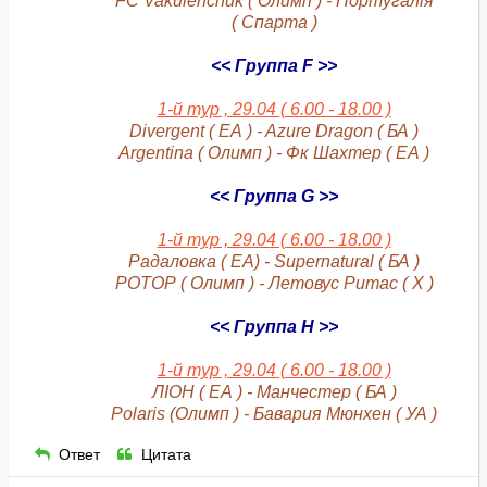
FC Vakulenchuk ( Олимп ) - Португалія
( Спарта )
<< Группа F >>
1-й тур , 29.04 ( 6.00 - 18.00 )
Divergent ( ЕА ) - Azure Dragon ( БА )
Argentina ( Олимп ) - Фк Шахтер ( ЕА )
<< Группа G >>
1-й тур , 29.04 ( 6.00 - 18.00 )
Радаловка ( ЕА) - Supernatural ( БА )
РОТОР ( Олимп ) - Летовус Ритас ( Х )
<< Группа H >>
1-й тур , 29.04 ( 6.00 - 18.00 )
ЛІОН ( ЕА ) - Манчестер ( БА )
Polaris (Олимп ) - Бавария Мюнхен ( УА )
Ответ
Цитата