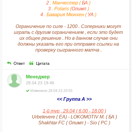
2
. Манчестер (
БА
)
3
. Polaris (
Олимп
)
4
. Бавария Мюнхен (
УА
)
Ограничение по силе - 1200 . Соперники могут
играть с другим ограничением , если это будет
их общее решение . Но в данном случае они
должны указать его при отправке ссылки на
проверку сыгранного матча .
Ответ
Цитата
Менеджер
28.04.23 19:46
Изменено 28.04.23 20:55
<< Группа А >>
1-й тур , 29.04 ( 6.00 - 18.00 )
Urbetevere ( ЕА) - LOKOMOTIV M. ( БА )
Shakhtar FC ( Олимп ) - Sio ( РС )