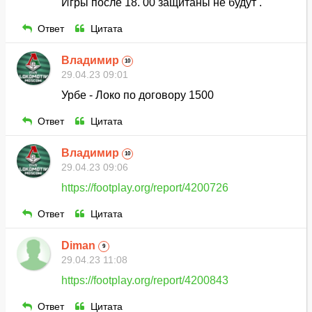
Игры после 18. 00 защитаны не будут .
Ответ
Цитата
Владимир
10
29.04.23 09:01
Урбе - Локо по договору 1500
Ответ
Цитата
Владимир
10
29.04.23 09:06
https://footplay.org/report/4200726
Ответ
Цитата
Diman
9
29.04.23 11:08
https://footplay.org/report/4200843
Ответ
Цитата