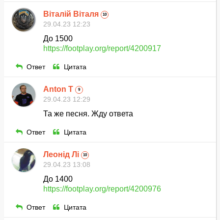
Віталій Віталя
10
29.04.23 12:23
До 1500
https://footplay.org/report/4200917
Ответ
Цитата
Anton T
9
29.04.23 12:29
Та же песня. Жду ответа
Ответ
Цитата
Леонід Лі
10
29.04.23 13:08
До 1400
https://footplay.org/report/4200976
Ответ
Цитата