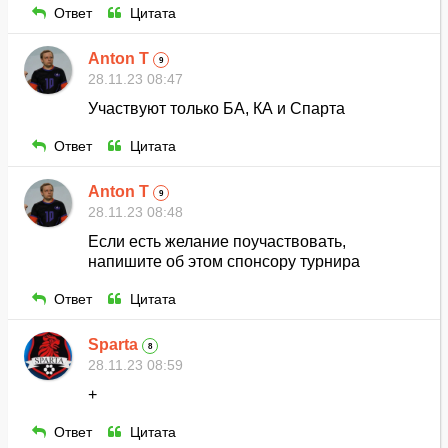
Ответ
Цитата
Anton T
9
28.11.23 08:47
Участвуют только БА, КА и Спарта
Ответ
Цитата
Anton T
9
28.11.23 08:48
Если есть желание поучаствовать,
напишите об этом спонсору турнира
Ответ
Цитата
Sparta
8
28.11.23 08:59
+
Ответ
Цитата