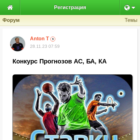

Регистрация
Форум
Темы
Anton T
9
28.11.23 07:59
Конкурс Прогнозов АС, БА, КА