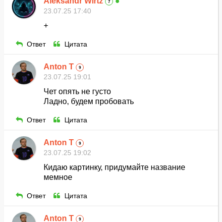
Aleksandr Wirtz
●
7
23.07.25 17:40
+
Ответ
Цитата
Anton T
9
23.07.25 19:01
Чет опять не густо
Ладно, будем пробовать
Ответ
Цитата
Anton T
9
23.07.25 19:02
Кидаю картинку, придумайте название
мемное
Ответ
Цитата
Anton T
9