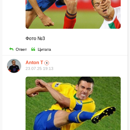
Фото №3
Ответ
Цитата
Anton T
9
23.07.25 19:13