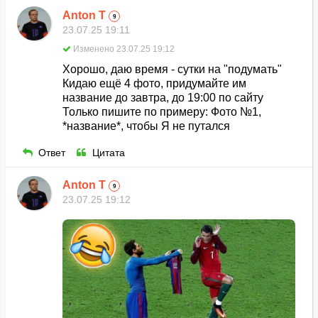
Anton T
9
23.07.25 19:11
Изменено 23.07.25 19:12
Хорошо, даю время - сутки на "подумать"
Кидаю ещё 4 фото, придумайте им
название до завтра, до 19:00 по сайту
Только пишите по примеру: Фото №1,
*название*, чтобы Я не путался
Ответ
Цитата
Anton T
9
23.07.25 19:12