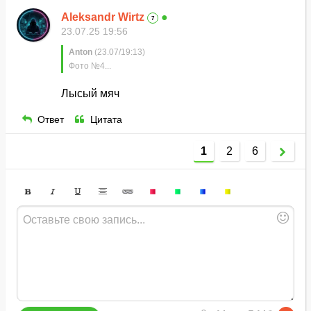
Aleksandr Wirtz
●
7
23.07.25 19:56
Anton
(23.07/19:13)
Фото №4...
Лысый мяч
Ответ
Цитата
1
2
6