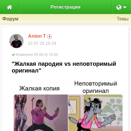

Регистрация
Форум
Темы
Anton T
9
22.07.25 15:24
Изменено 05.08.25 15:00
"Жалкая пародия vs неповторимый
оригинал"