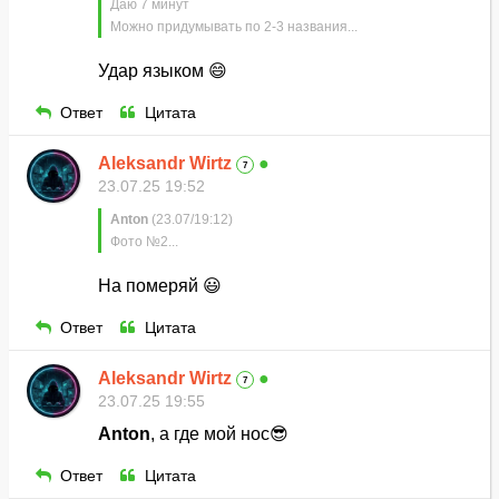
Даю 7 минут
Можно придумывать по 2-3 названия...
Удар языком 😄
Ответ
Цитата
Aleksandr Wirtz
●
7
23.07.25 19:52
Anton
(23.07/19:12)
Фото №2...
На померяй 😃
Ответ
Цитата
Aleksandr Wirtz
●
7
23.07.25 19:55
Anton
, а где мой нос😎
Ответ
Цитата