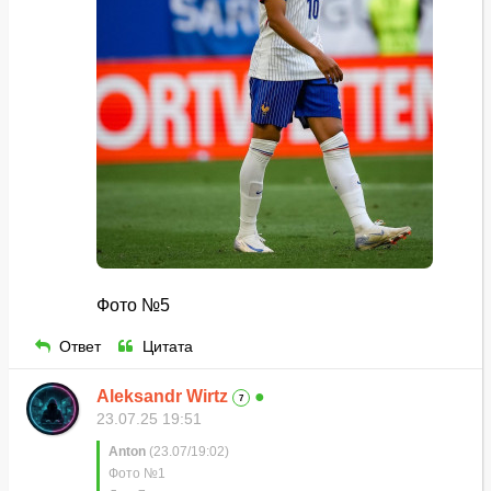
Фото №5
Ответ
Цитата
Aleksandr Wirtz
●
7
23.07.25 19:51
Anton
(23.07/19:02)
Фото №1