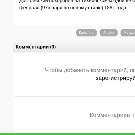
Достоевский похоронен на Тихвинском кладбище в
февраля (9 января по новому стилю) 1881 года.
Капелло
России
Мутко
Комментарии
(
0
)
Чтобы добавить комментарий, п
зарегистриру
Комментариев п