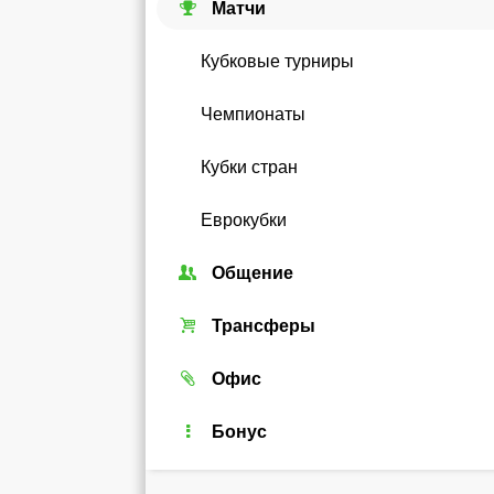
Матчи
Кубковые турниры
Чемпионаты
Кубки стран
Еврокубки
Общение
Союзы
Трансферы
Форум
Трансферный рынок
Офис
Чат
Реальные игроки
Легенды
Бонус
Рейтинг
Android-виджет