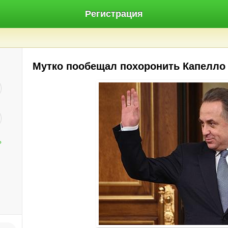
Регистрация
Мутко пообещал похоронить Капелло
?