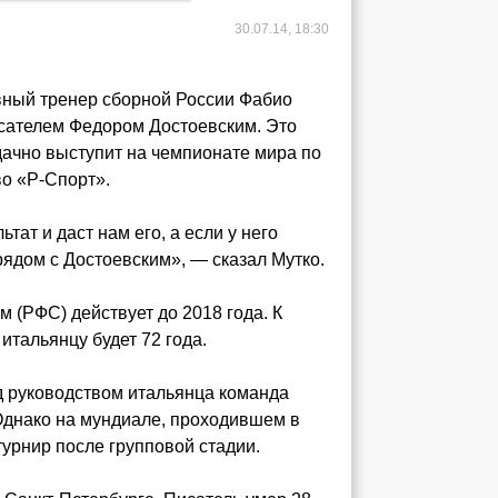
30.07.14, 18:30
авный тренер сборной России Фабио
сателем Федором Достоевским. Это
удачно выступит на чемпионате мира по
во «Р-Спорт».
тат и даст нам его, а если у него
рядом с Достоевским», — сказал Мутко.
 (РФС) действует до 2018 года. К
итальянцу будет 72 года.
од руководством итальянца команда
 Однако на мундиале, проходившем в
турнир после групповой стадии.