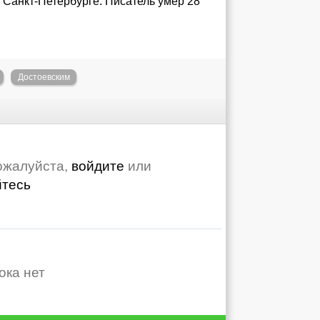
 Санкт-Петербурге. Писатель умер 28
Достоевским
ожалуйста,
войдите
или
йтесь
ока нет