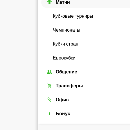
Матчи
Кубковые турниры
Чемпионаты
Кубки стран
Еврокубки
Общение
Союзы
Трансферы
Форум
Трансферный рынок
Офис
Чат
Реальные игроки
Легенды
Бонус
Рейтинг
Android-виджет