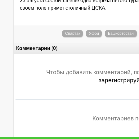
23 августа состоится еще одна встреча пятого тур
своем поле примет столичный ЦСКА.
Спартак
Уфой
Башкортостан
Комментарии
(
0
)
Чтобы добавить комментарий, п
зарегистриру
Комментариев п