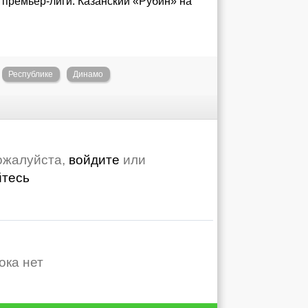
а премьер-лиги. Казанский «Рубин» на
Республике
Динамо
ожалуйста,
войдите
или
йтесь
ока нет