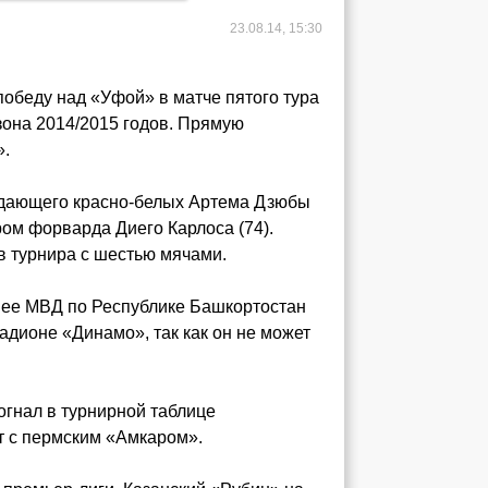
23.08.14, 15:30
обеду над «Уфой» в матче пятого тура
зона 2014/2015 годов. Прямую
».
падающего красно-белых Артема Дзюбы
ром форварда Диего Карлоса (74).
 турнира с шестью мячами.
нее МВД по Республике Башкортостан
дионе «Динамо», так как он не может
огнал в турнирной таблице
ет с пермским «Амкаром».