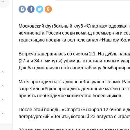
Московский футбольный клуб «Спартак» одержал п
чемпионата России среди команд премьер-лиги се
трансляцию поединка вел телеканал «Наш футбол
Встреча завершилась со счетом 2:1. На дубль на
(27-я и 34-я минуты) уфимцы ответили точным уда
Дзюба единолично возглавил таблицу бомбардиров
Матч проходил на стадионе «Звезда» в Перми. Ра
запретило «Уфе» проводить домашние матчи на ста
принять необходимое количество болельщиков.
После этой победы «Спартак» набрал 12 очков и д
петербургский «Зенит», который 23 августа сыгра