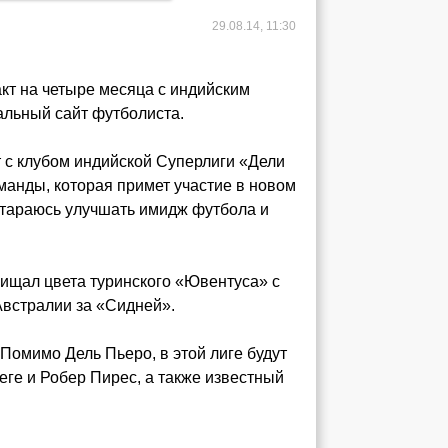
29.08.14, 11:30
кт на четыре месяца с индийским
альный сайт футболиста.
т с клубом индийской Суперлиги «Дели
манды, которая примет участие в новом
остараюсь улучшать имидж футбола и
ищал цвета туринского «Ювентуса» с
 Австралии за «Сидней».
Помимо Дель Пьеро, в этой лиге будут
еге и Робер Пирес, а также известный