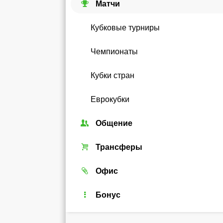
Матчи
Кубковые турниры
Чемпионаты
Кубки стран
Еврокубки
Общение
Союзы
Трансферы
Форум
Трансферный рынок
Офис
Чат
Реальные игроки
Легенды
Бонус
Рейтинг
Android-виджет