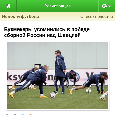

Регистрация
Новости футбола
Список новостей
Букмекеры усомнились в победе
сборной России над Швецией