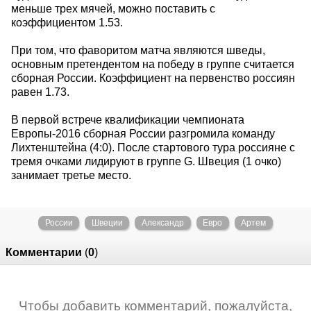
меньше трех мячей, можно поставить с
коэффициентом 1.53.
При том, что фаворитом матча являются шведы,
основным претендентом на победу в группе считается
сборная России. Коэффициент на первенство россиян
равен 1.73.
В первой встрече квалификации чемпионата
Европы-2016 сборная России разгромила команду
Лихтенштейна (4:0). После стартового тура россияне с
тремя очками лидируют в группе G. Швеция (1 очко)
занимает третье место.
России
Швеции
Александр
Евро
Артем
Комментарии
(
0
)
Чтобы добавить комментарий, пожалуйста,