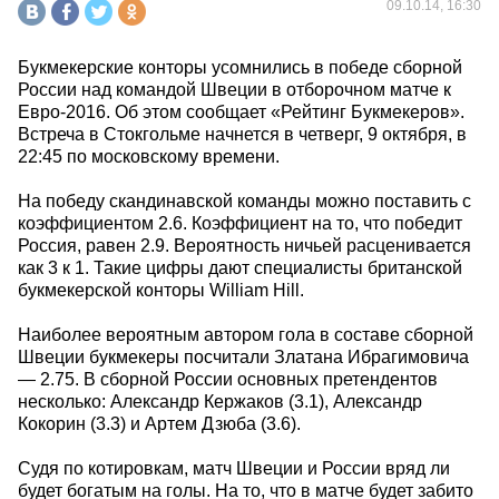
09.10.14, 16:30
Букмекерские конторы усомнились в победе сборной
России над командой Швеции в отборочном матче к
Евро-2016. Об этом сообщает «Рейтинг Букмекеров».
Встреча в Стокгольме начнется в четверг, 9 октября, в
22:45 по московскому времени.
На победу скандинавской команды можно поставить с
коэффициентом 2.6. Коэффициент на то, что победит
Россия, равен 2.9. Вероятность ничьей расценивается
как 3 к 1. Такие цифры дают специалисты британской
букмекерской конторы William Hill.
Наиболее вероятным автором гола в составе сборной
Швеции букмекеры посчитали Златана Ибрагимовича
— 2.75. В сборной России основных претендентов
несколько: Александр Кержаков (3.1), Александр
Кокорин (3.3) и Артем Дзюба (3.6).
Судя по котировкам, матч Швеции и России вряд ли
будет богатым на голы. На то, что в матче будет забито