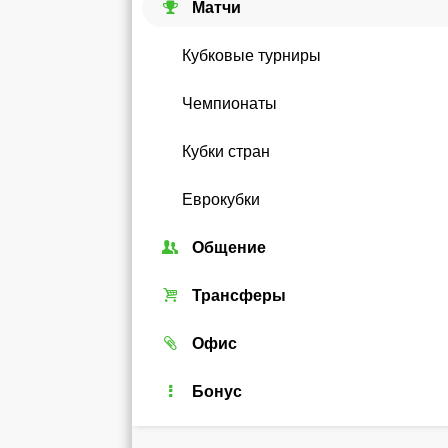
Матчи
Кубковые турниры
Чемпионаты
Кубки стран
Еврокубки
Общение
Союзы
Трансферы
Форум
Трансферный рынок
Офис
Чат
Реальные игроки
Легенды
Бонус
Рейтинг
Android-виджет