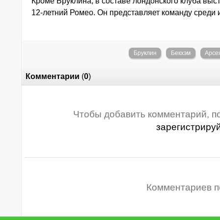
Кроме Бруклина, в составе лондонского клуба выс
12-летний Ромео. Он представляет команду среди и
Бруклин
Бекхэм
Арсе
Комментарии
(
0
)
Чтобы добавить комментарий, п
зарегистриру
Комментариев п