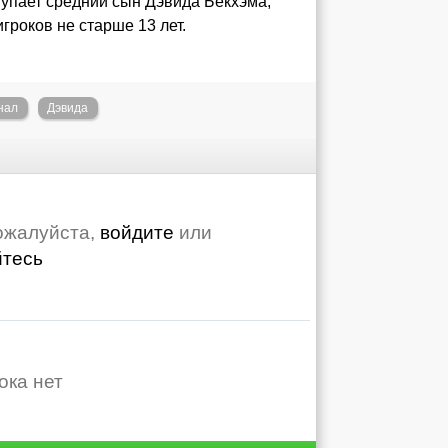
тупает средний сын Дэвида Бекхэма,
гроков не старше 13 лет.
нал
Дэвида
ожалуйста,
войдите
или
йтесь
ока нет