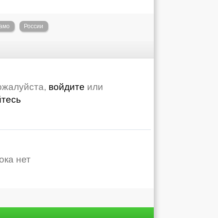
амо
России
ожалуйста,
войдите
или
йтесь
ока нет