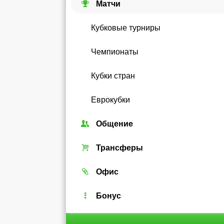
Матчи
Кубковые турниры
Чемпионаты
Кубки стран
Еврокубки
Общение
Союзы
Трансферы
Форум
Трансферный рынок
Офис
Чат
Реальные игроки
Легенды
Бонус
Рейтинг
Android-виджет