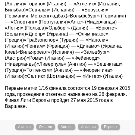
(Англия)«Торино» (Италия) — «Атлетик» (Испания,
Бильбао)«Севилья» (Испания) — «Боруссия»
(Германия, Менхенгладбах)«Вольфсбург» (Германия)
— «Спортинг» (Португалия)«Аякс» (Нидерланды) —
«Легия» (Польша)«Ольборг» (Дания) — «Брюгге»
(Бельгия)«Днепр» (Украина) — «Олимпиакос»
(Греция)«Трабзонспор» (Турция) — «Наполи»
(Италия)«Генгам» (Франция) — «Динамо» (Украина,
Киев)«Вильярреал» (Испания) — «Зальцбург»
(Австрия)«Рома» (Италия) — «Фейенорд»
(Нидерланды)«Ливерпуль» (Англия) — «Бешикташ»
(Турция)«Тоттенхэм» (Англия) — «Фиорентина»
(Италия)«Селтик» (Шотландия) — «Интер» (Италия)
Первые матчи 1/16 финала состоятся 19 февраля 2015
года, проведение ответных назначено на 26 февраля.
Финал Лиги Европы пройдет 27 мая 2015 года в
Варшаве.
Италия
Динамо
Англия
Испания
Европы