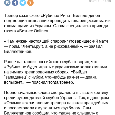
06.01.15, 14:30
Тренер казанского «Рубина» Ринат Билялетдинов
подтвердил нежелание проводить товарищеские матчи
с командами из Украины. Слова специалиста приводит
газета «Бизнес Online».
«Нам нужен настоящий спарринг (товарищеский матч
— прим. "Ленты.ру"), а не рискованный», — заявил
Билялетдинов.
Ранее наставник российского клуба говорил, что
«Рубин» не будет играть с украинскими коллективами
на зимних тренировочных сборах. «Выйдет
"западенец" с чубом, что-нибудь вякнет — драка
вспыхнет», — пояснил тогда тренер.
Первоначальные слова специалиста вызвали критику
среди руководителей клубов Украины. Так, в донецком
«Олимпике» заявление тренера назвали враждебным
и посоветовали ему заняться футболом. Сам
Билялетдинов сообщил, что «даже не слышал» о