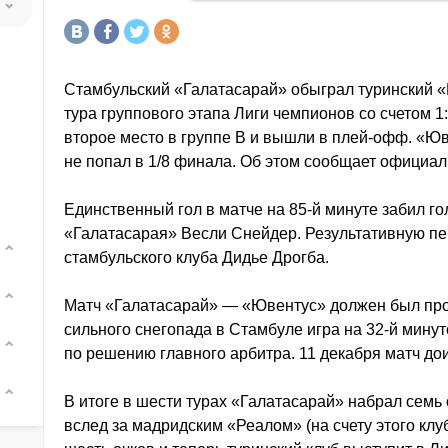
Стамбульский «Галатасарай» обыграл туринский «
тура группового этапа Лиги чемпионов со счетом 1
второе место в группе B и вышли в плей-офф. «Юв
не попал в 1/8 финала. Об этом сообщает официа
Единственный гол в матче на 85-й минуте забил г
«Галатасарая» Весли Снейдер. Результативную п
стамбульского клуба Дидье Дрогба.
Матч «Галатасарай» — «Ювентус» должен был прой
сильного снегопада в Стамбуле игра на 32-й мину
по решению главного арбитра. 11 декабря матч дои
В итоге в шести турах «Галатасарай» набрал семь 
вслед за мадридским «Реалом» (на счету этого клу