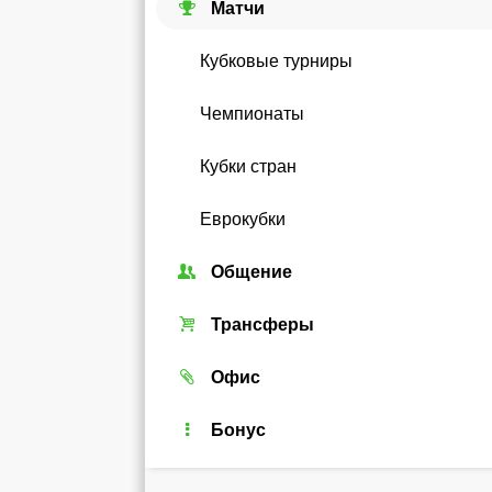
Матчи
Кубковые турниры
Чемпионаты
Кубки стран
Еврокубки
Общение
Союзы
Трансферы
Форум
Трансферный рынок
Офис
Чат
Реальные игроки
Легенды
Бонус
Рейтинг
Android-виджет