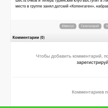
шесть очков и теперь туринский клуб выступит в Л
место в группе занял датский «Копенгаген», набра
Ювентус
Галатасарай
Л
Комментарии
(
0
)
Чтобы добавить комментарий, п
зарегистриру
Комментариев п