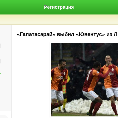
Регистрация
«Галатасарай» выбил «Ювентус» из Л
?