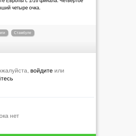
иге Европы с 1/16 финала. Четвертое
вший четыре очка.
иги
Стамбуле
ожалуйста,
войдите
или
йтесь
ока нет