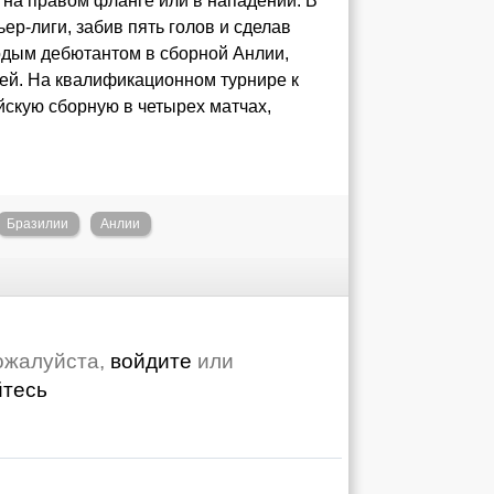
я на правом фланге или в нападении. В
ер-лиги, забив пять голов и сделав
одым дебютантом в сборной Анлии,
ней. На квалификационном турнире к
йскую сборную в четырех матчах,
Бразилии
Анлии
ожалуйста,
войдите
или
йтесь