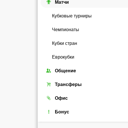
Матчи
Кубковые турниры
Чемпионаты
Кубки стран
Еврокубки
Общение
Союзы
Трансферы
Форум
Трансферный рынок
Офис
Чат
Реальные игроки
Легенды
Бонус
Рейтинг
Android-виджет