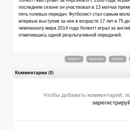
Уолкотт выступает за «Арсенал» с 2006 года, игра
последнем сезоне он участвовал в 13 матчах премь
пять голевых передач. Футболист стал самым мол
впервые выступив за нее в возрасте 17 лет и 75 д
чемпионату мира 2014 года Уолкотт играл за англи
отметившись одной результативной передачей.
Уолкотт
Арсенал
Англии
Комментарии
(
0
)
Чтобы добавить комментарий, п
зарегистриру