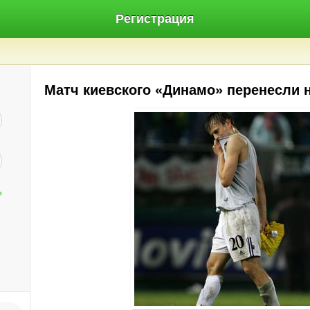
Регистрация
Матч киевского «Динамо» перенесли 
?