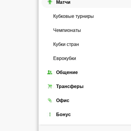
Матчи
Кубковые турниры
Чемпионаты
Кубки стран
Еврокубки
Общение
Союзы
Трансферы
Форум
Трансферный рынок
Офис
Чат
Реальные игроки
Легенды
Бонус
Рейтинг
Android-виджет