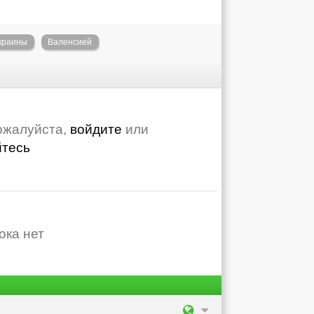
краины
Валенсией
ожалуйста,
войдите
или
йтесь
ока нет