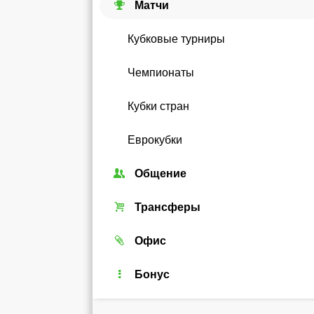
Матчи
Кубковые турниры
Чемпионаты
Кубки стран
Еврокубки
Общение
Союзы
Трансферы
Форум
Трансферный рынок
Офис
Чат
Реальные игроки
Легенды
Бонус
Рейтинг
Android-виджет