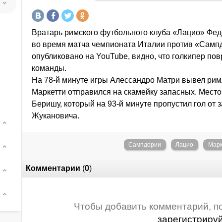
Вратарь римского футбольного клуба «Лацио» Фе
во время матча чемпионата Италии против «Сампд
опубликовано на YouTube, видно, что голкипер пов
команды.
На 78-й минуте игры Алессандро Матри вывел римл
Маркетти отправился на скамейку запасных. Место
Беришу, который на 93-й минуте пропустил гол о
Жукановича.
Сампдории
Лацио
Марк
Комментарии
(
0
)
Чтобы добавить комментарий, п
зарегистриру