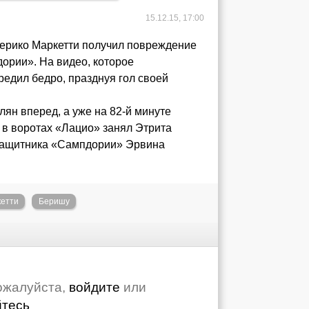
15.12.15, 17:00
дерико Маркетти получил повреждение
ории». На видео, которое
редил бедро, празднуя гол своей
ян вперед, а уже на 82-й минуте
 в воротах «Лацио» занял Этрита
т защитника «Сампдории» Эрвина
етти
Беришу
ожалуйста,
войдите
или
йтесь