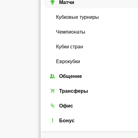
Матчи
Кубковые турниры
Чемпионаты
Кубки стран
Еврокубки
Общение
Союзы
Трансферы
Форум
Трансферный рынок
Офис
Чат
Реальные игроки
Легенды
Бонус
Рейтинг
Android-виджет