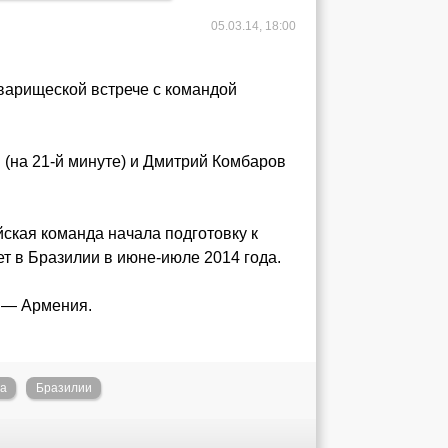
05.03.14, 18:00
варищеской встрече с командой
 (на 21-й минуте) и Дмитрий Комбаров
ская команда начала подготовку к
т в Бразилии в июне-июле 2014 года.
я — Армения.
а
Бразилии