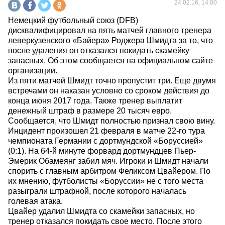
24.02.16, 14:00
Немецкий футбольный союз (DFB)
дисквалифицировал на пять матчей главного тренера
леверкузенского «Байера» Роджера Шмидта за то, что
после удаления он отказался покидать скамейку
запасных. Об этом сообщается на официальном сайте
организации.
Из пяти матчей Шмидт точно пропустит три. Еще двумя
встречами он наказан условно со сроком действия до
конца июня 2017 года. Также тренер выплатит
денежный штраф в размере 20 тысяч евро.
Сообщается, что Шмидт полностью признал свою вину.
Инцидент произошел 21 февраля в матче 22-го тура
чемпионата Германии с дортмундской «Боруссией»
(0:1). На 64-й минуте форвард дортмундцев Пьер-
Эмерик Обамеянг забил мяч. Игроки и Шмидт начали
спорить с главным арбитром Феликсом Цвайером. По
их мнению, футболисты «Боруссии» не с того места
разыграли штрафной, после которого началась
голевая атака.
Цвайер удалил Шмидта со скамейки запасных, но
тренер отказался покидать свое место. После этого