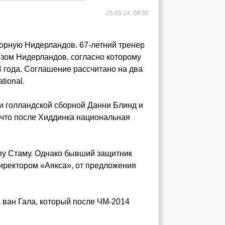
25.03.14, 09:30
борную Нидерландов. 67-летний тренер
зом Нидерландов, согласно которому
4 года. Соглашение рассчитано на два
tional.
и голландской сборной Данни Блинд и
т, что после Хиддинка национальная
пу Стаму. Однако бывший защитник
иректором «Аякса», от предложения
 ван Гала, который после ЧМ-2014