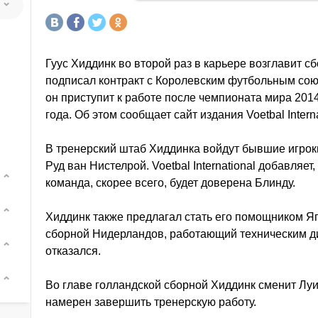
Гуус Хиддинк во второй раз в карьере возглавит с
подписал контракт с Королевским футбольным сою
он приступит к работе после чемпионата мира 201
года. Об этом сообщает сайт издания Voetbal Interna
В тренерский штаб Хиддинка войдут бывшие игрок
Руд ван Нистелрой. Voetbal International добавляе
команда, скорее всего, будет доверена Блинду.
Хиддинк также предлагал стать его помощником Я
сборной Нидерландов, работающий техническим д
отказался.
Во главе голландской сборной Хиддинк сменит Луи
намерен завершить тренерскую работу.