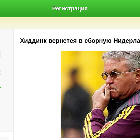
Регистрация
Хиддинк вернется в сборную Нидерл
?