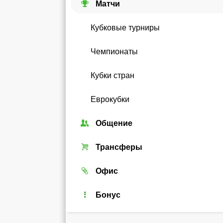
Матчи
Кубковые турниры
Чемпионаты
Кубки стран
Еврокубки
Общение
Союзы
Трансферы
Форум
Трансферный рынок
Офис
Чат
Реальные игроки
Легенды
Бонус
Рейтинг
Android-виджет