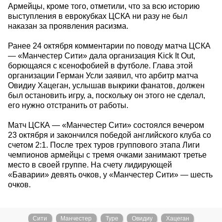
Армейцы, кроме того, отметили, что за всю историю
выступления в еврокубках ЦСКА ни разу не был
наказан за проявления расизма.
Ранее 24 октября комментарии по поводу матча ЦСКА
— «Манчестер Сити» дала организация Kick It Out,
борющаяся с ксенофобией в футболе. Глава этой
организации Герман Усли заявил, что арбитр матча
Овидиу Хацеган, услышав выкрики фанатов, должен
был остановить игру, а, поскольку он этого не сделал,
его нужно отстранить от работы.
Матч ЦСКА — «Манчестер Сити» состоялся вечером
23 октября и закончился победой английского клуба со
счетом 2:1. После трех туров группового этапа Лиги
чемпионов армейцы с тремя очками занимают третье
место в своей группе. На счету лидирующей
«Баварии» девять очков, у «Манчестер Сити» — шесть
очков.
Сити
Манчестер
Туре
Овидиу
Хацеган