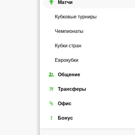
Матчи
Кубковые турниры
Чемпионаты
Кубки стран
Еврокубки
Общение
Союзы
Трансферы
Форум
Трансферный рынок
Офис
Чат
Реальные игроки
Легенды
Бонус
Рейтинг
Android-виджет