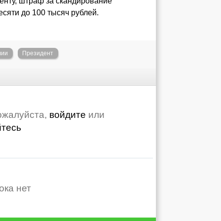
нту, штраф за скандирование
сяти до 100 тысяч рублей.
лии
Президент
ожалуйста,
войдите
или
йтесь
ока нет