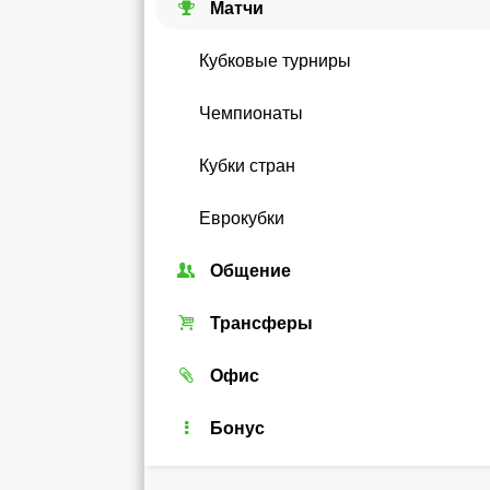
Матчи
Кубковые турниры
Чемпионаты
Кубки стран
Еврокубки
Общение
Союзы
Трансферы
Форум
Трансферный рынок
Офис
Чат
Реальные игроки
Легенды
Бонус
Рейтинг
Android-виджет