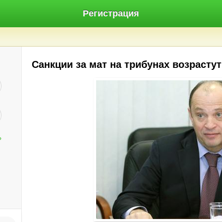
Регистрация
Санкции за мат на трибунах возрастут
?