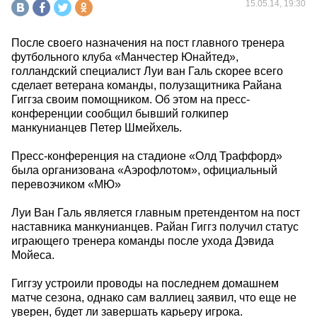
15.05.14, 19:30
После своего назначения на пост главного тренера
футбольного клуба «Манчестер Юнайтед»,
голландский специалист Луи ван Галь скорее всего
сделает ветерана команды, полузащитника Райана
Гиггза своим помощником. Об этом на пресс-
конференции сообщил бывший голкипер
манкунианцев Петер Шмейхель.
Пресс-конференция на стадионе «Олд Траффорд»
была организована «Аэрофлотом», официальный
перевозчиком «МЮ»
Луи Ван Галь является главным претендентом на пост
наставника манкунианцев. Райан Гиггз получил статус
играющего тренера команды после ухода Дэвида
Мойеса.
Гиггзу устроили проводы на последнем домашнем
матче сезона, однако сам валлиец заявил, что еще не
уверен, будет ли завершать карьеру игрока.