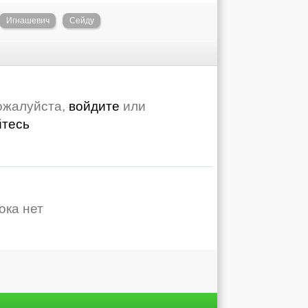
Игнашевич
Сейду
ожалуйста,
войдите
или
йтесь
ока нет