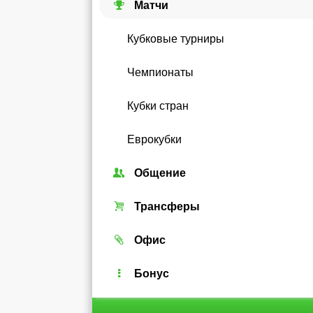
Матчи
Кубковые турниры
Чемпионаты
Кубки стран
Еврокубки
Общение
Союзы
Трансферы
Форум
Трансферный рынок
Офис
Чат
Реальные игроки
Легенды
Бонус
Рейтинг
Android-виджет