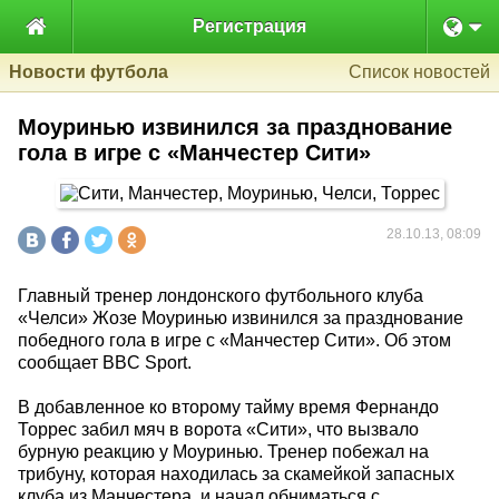

Регистрация
Новости футбола
Список новостей
Моуринью извинился за празднование
гола в игре с «Манчестер Сити»
28.10.13, 08:09
Главный тренер лондонского футбольного клуба
«Челси» Жозе Моуринью извинился за празднование
победного гола в игре с «Манчестер Сити». Об этом
сообщает BBC Sport.
В добавленное ко второму тайму время Фернандо
Торрес забил мяч в ворота «Сити», что вызвало
бурную реакцию у Моуринью. Тренер побежал на
трибуну, которая находилась за скамейкой запасных
клуба из Манчестера, и начал обниматься с