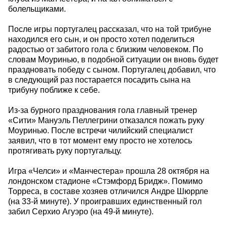
болельщиками.
После игры португалец рассказал, что на той трибуне
находился его сын, и он просто хотел поделиться
радостью от забитого гола с близким человеком. По
словам Моуринью, в подобной ситуации он вновь будет
праздновать победу с сыном. Португалец добавил, что
в следующий раз постарается посадить сына на
трибуну поближе к себе.
Из-за бурного празднования гола главный тренер
«Сити» Мануэль Пеллегрини отказался пожать руку
Моуринью. После встречи чилийский специалист
заявил, что в тот момент ему просто не хотелось
протягивать руку португальцу.
Игра «Челси» и «Манчестера» прошла 28 октября на
лондонском стадионе «Стэмфорд Бридж». Помимо
Торреса, в составе хозяев отличился Андре Шюррле
(на 33-й минуте). У проигравших единственный гол
забил Серхио Агуэро (на 49-й минуте).