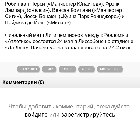
Робин ван Перси («Манчестер Юнайтед»), Фрэнк
Лэмпард («Челси»), Венсан Компани («Манчестер
Сити»), Йосси Бенаюн («Куинз Парк Рейнджерс») и
Найджел де Йонг («Милан»).
Финальный матч Лиги чемпионов между «Реалом» и
«Атлетико» состоится 24 мая в Лиссабоне на стадионе
«Да Луш». Начало матча запланировано на 22:45 мск.
Атлетико
Лиги
Реала
Коста
Манчестер
Комментарии
(
0
)
Чтобы добавить комментарий, пожалуйста,
войдите
или
зарегистрируйтесь