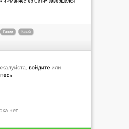
КА и «Манчестер Сити» завершился
Гинер
Какой
ожалуйста,
войдите
или
йтесь
ока нет