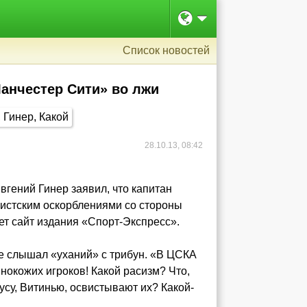
Список новостей
анчестер Сити» во лжи
28.10.13, 08:42
гений Гинер заявил, что капитан
истским оскорблениями со стороны
т сайт издания «Спорт-Экспресс».
не слышал «уханий» с трибун. «В ЦСКА
нокожих игроков! Какой расизм? Что,
усу, Витинью, освистывают их? Какой-