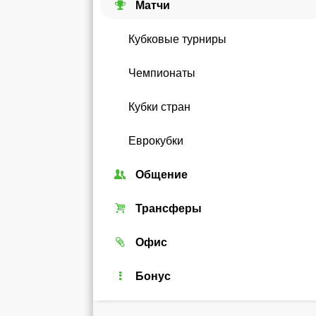
Матчи
Кубковые турниры
Чемпионаты
Кубки стран
Еврокубки
Общение
Союзы
Трансферы
Форум
Трансферный рынок
Офис
Чат
Реальные игроки
Легенды
Бонус
Рейтинг
Android-виджет