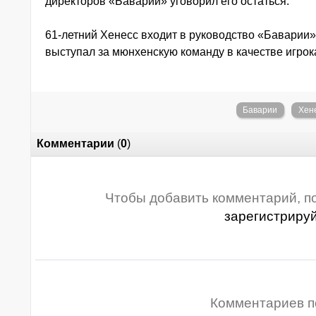
директоров «Баварии» уговорил его остаться.
61-летний Хенесс входит в руководство «Баварии» с
выступал за мюнхенскую команду в качестве игрок
Баварии
Хен
Комментарии
(
0
)
Чтобы добавить комментарий, п
зарегистриру
Комментариев п