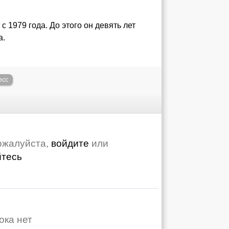
 1979 года. До этого он девять лет
а.
есс
ожалуйста,
войдите
или
йтесь
ока нет