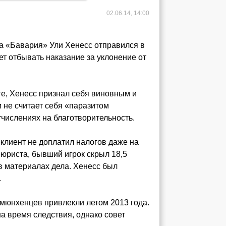
02.06.14, 14:00
а «Бавария» Ули Хенесс отправился в
ет отбывать наказание за уклонение от
те, Хенесс признал себя виновным и
м не считает себя «паразитом
числениях на благотворительность.
о клиент не доплатил налогов даже на
 юриста, бывший игрок скрыл 18,5
 в материалах дела. Хенесс был
.
 мюнхенцев привлекли летом 2013 года.
а время следствия, однако совет