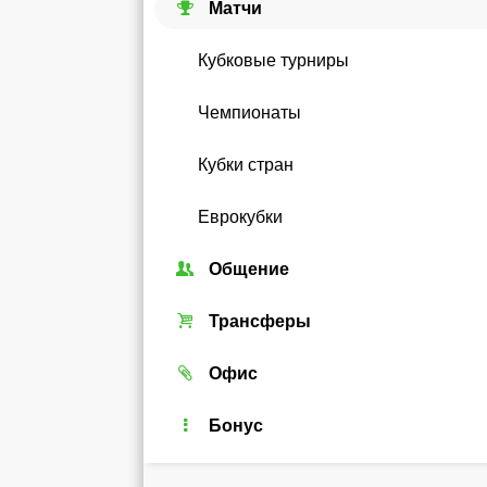
Матчи
Кубковые турниры
Чемпионаты
Кубки стран
Еврокубки
Общение
Союзы
Трансферы
Форум
Трансферный рынок
Офис
Чат
Реальные игроки
Легенды
Бонус
Рейтинг
Android-виджет